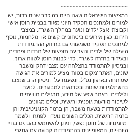
במציאות הישראלית שאנו חיים בה כבר שנים רבות, יש
למורים ולמחנכים תפקיד חיוני מאוד בבניית חוסן אישי
וקבוצתי אצל ילדים ונוער במהלך השגרה. במצבי
חירום, כגון אירועים ביטחוניים קשים או מלחמות, נוסף
למחנכים תפקיד משמעותי גם בחיזוק ההתמודדות
היעילה של ילדים ונוער עם תופעות של חרדות ופחדים,
ובעידוד בחזרה לשגרה. כדי לבנות חוסן לטווח ארוך,
ובניסיון להתמודד בהצלחה עם מצבי דחק ומשבר
שונים, האתר 'מקום בטוח' מציע למורים את הגישה
שפותחה בארגון נט"ל, ונשענת על הניסיון הרב שנצבר
בהשתלמויות שונות ובסדנאות למבוגרים, לנוער
ולילדים. באתר שפע של מידע, תרגילים חווייתיים
לשיפור מודעות גופנית ורגשית, וכלים מגוונים
להתמודדות בשעת משבר, הן ברמה הקוגניטיבית והן
ברמה הרגשית. הכלים השונים נועדו לפתח ולשמר
מיומנויות של חוסן נפשי, וניתן להשתמש בהם גם בחיי
היום-יום, המאופיינים בהתמודדות קבועה עם אתגרי