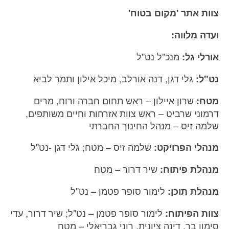
צוות אתר 'מקום בטוח'
ועדה מלווה:
מנכ"ל נט"ל
אורלי גל:
גלי דגן, דנה אורלב, מיכל אילון ותמר לביא
נט"ל:
שרון איילון – ראש תחום חברה ורוח, מרים
מטח:
דרמוני שרביט – ראש צוות אזרחות וחיים משותפים,
שלמה זיס – מנהל החינוך החברתי
שלמה זיס – מטח; גלי דגן -נט"ל
מנהלי הפרויקט:
שיר דרור – מטח
מנהלת פיתוח:
לימור סופר פטמן – נט"ל
מנהלת תוכן:
לימור סופר פטמן – נט"ל; שיר דרור, עדי
צוות הפיתוח:
סימון בר, דינה ציונית, רוני גבריאלי – מטח